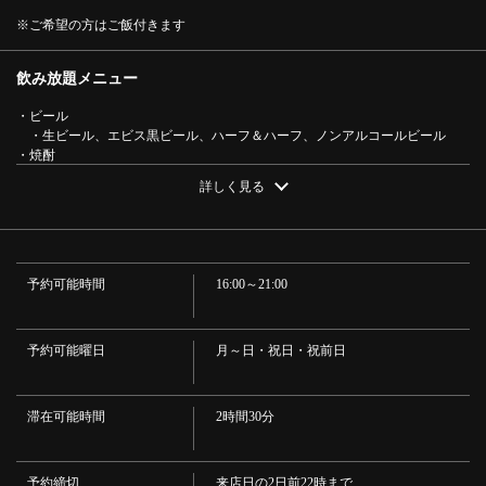
【超大満足！】豚&海鮮&シロコロ・ジンギスカンコース
※ご希望の方はご飯付きます
☆2.5時間飲み放題付き6000円(税込) | 炭火焼ホルモン ジン
ギスカン たたら
飲み放題メニュー
神奈川県横浜市西区南幸１－１０－１８ 中山ビル４Ｆ
・ビール
https://tatara.owst.jp/courses/441309
・生ビール、エビス黒ビール、ハーフ＆ハーフ、ノンアルコールビール
・焼酎
お店情報をコピー
・二階堂（麦）、黒霧島（芋）
詳しく見る
・ハイボール
・ハイボール、ハイボール（レモン入り）、コークハイボール、ジンジャ
ーハイボール、麦ハイボール、麦ハイボール（レモン入り）、芋ハイボー
ル、泡盛ハイボール
・ワイン
予約可能時間
16:00～21:00
・グラスワイン（赤・白）、かちわりジョッキワイン（赤・白）
・梅酒
閉じる
・梅酒（ロック・水割り・ソーダ割）
・サワー
予約可能曜日
月～日・祝日・祝前日
・酎ハイ、レモンサワー、グレープフルーツサワー、ワインサワー、カル
ピスサワー、シクァーサーサワー、カムカムサワー、ウーロンハイ、緑茶ハ
イ、ウコンハイ
滞在可能時間
2時間30分
・カクテル
・カシス（ソーダ/オレンジ/ウーロン/グレープフルーツ）、ライチ（ソー
ダ/オレンジ/ウーロン/グレープフルーツ）、ピスコ(コーク/ジンジャー)ジント
予約締切
来店日の2日前22時まで