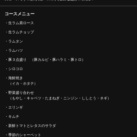
コースメニュー
・生ラム肩ロース
・生ラムチョップ
・ラムタン
・ラムハツ
・豚３点盛り （豚カルビ・豚ハラミ・豚トロ）
・シロコロ
・海鮮焼き
（イカ・ホタテ）
・野菜盛り合わせ
（もやし・キャベツ・たまねぎ・ニンジン・ししとう・ネギ）
・エリンギ
・キムチ
・新鮮トマトとレタスのサラダ
この店舗情報をシェアする
・季節のシャーベット