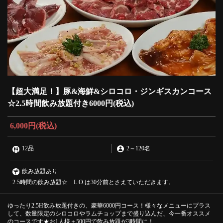
【超大満足！】豚&海鮮&シロコロ・ジンギスカンコース
☆2.5時間飲み放題付き6000円(税込)
6,000円
(税込)
12品
2
～
120名
飲み放題あり
2.5時間の飲み放題☆ L.O.は30分前とさえていただきます。
ゆったり2.5H飲み放題付きの、豪華6000円コース！様々なメニューにプラス
して、数量限定のシロコロやラムチョップまで盛り込んだ、今一番オススメ
のコースです★お1人様＋500円で飲み放題が3時間に！