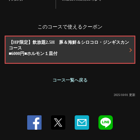
ニック、モスコミュール、シャンディガフ
・ソフトドリンク
・ウーロン茶、コーラ、ジンジャーエール、カルピス、ピンクレモネー
ド、オレンジジュース、グレープフルーツジュース
このコースで使えるクーポン
【HP限定】飲放題2.5H 豚＆海鮮＆シロコロ・ジンギスカン
コース
■6000円■ホルモン１皿付
コース一覧へ戻る
2025/10/01 更新