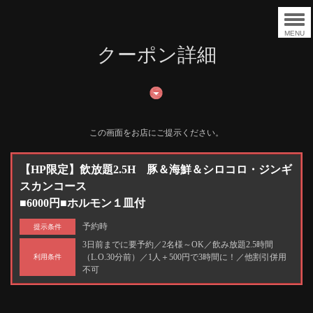
MENU
クーポン詳細
この画面をお店にご提示ください。
【HP限定】飲放題2.5H 豚＆海鮮＆シロコロ・ジンギ
スカンコース
■6000円■ホルモン１皿付
予約時
提示条件
3日前までに要予約／2名様～OK／飲み放題2.5時間
（L.O.30分前）／1人＋500円で3時間に！／他割引併用
利用条件
不可