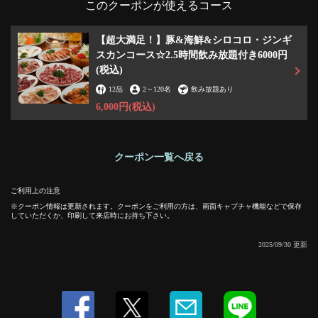
このクーポンが使えるコース
【超大満足！】豚&海鮮&シロコロ・ジンギ
スカンコース☆2.5時間飲み放題付き6000円
(税込)
12品
2
～
120名
飲み放題あり
6,000円
(税込)
この店舗情報をシェアする
クーポン一覧へ戻る
【HP限定】飲放題2.5H 豚＆海鮮＆シロコロ・ジンギスカ
ンコース ■6000円■ホルモン１皿付 | 炭火焼ホルモン ジンギ
スカン たたら
ご利用上の注意
クーポン情報は更新されます。クーポンをご利用の方は、画面キャプチャ機能などで保存
神奈川県横浜市西区南幸１－１０－１８ 中山ビル４Ｆ
していただくか、印刷して来店時にお持ち下さい。
https://tatara.owst.jp/coupons/207975183
2025/09/30 更新
お店情報をコピー