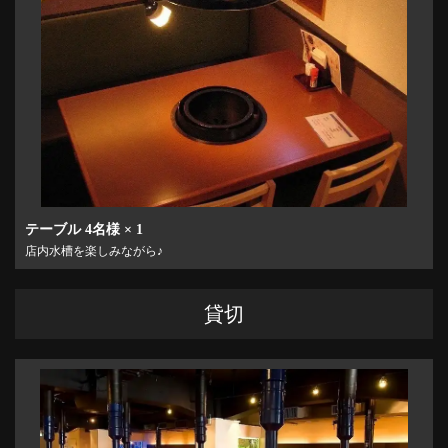
この店舗情報をシェアする
お席 | 炭火焼ホルモン ジンギスカン たたら
神奈川県横浜市西区南幸１－１０－１８ 中山ビル４Ｆ
https://tatara.owst.jp/seats
お店情報をコピー
テーブル
4名様
× 1
店内水槽を楽しみながら♪
閉じる
貸切