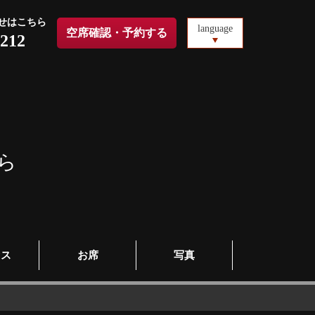
せはこちら
language
空席確認・予約する
2212
ら
セス
お席
写真